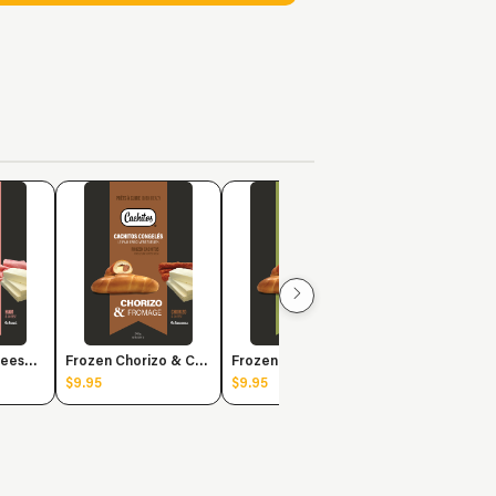
$12.90
à partir de
Frozen Ham Cheese (2u)
Frozen Chorizo & Cheese(2u)
Frozen Spinach (2u)
$9.95
$9.95