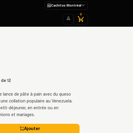
Cachitos Montréal
0
 de 12
e lance de pâte à pain avec du queso
u une collation populaire au Venezuela.
tit-déjeuner, en entrée ou en
nions et mariages.
Ajouter