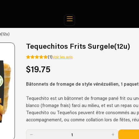
e(12u)
Tequechitos Frits Surgele(12u)
(1)
Voir les avis
$19.75
Bâtonnets de fromage de style vénézuélien, 1 paquet
Tequechito est un bâtonnet de fromage pané frit ou un
blanco (fromage frais) farci au milieu, et est un repas o
Tequechito ou Tequeños peuvent être consommés au pe
accompagnement, ou comme collation lors de fêtes, réu
−
+
1