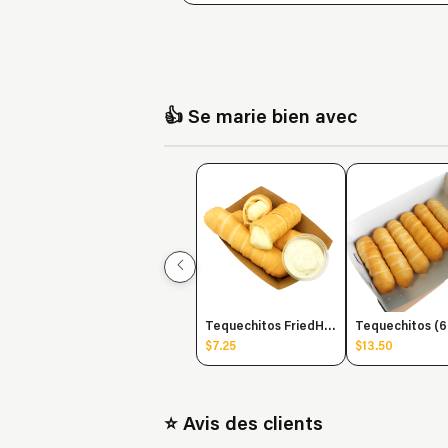
👍 Se marie bien avec
Tequechitos FriedHot (3u)
$7.25
$13.50
⭐ Avis des clients