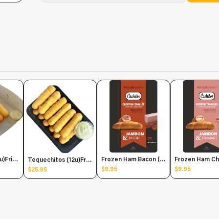
Tequechitos (6u)FriedHot
Frozen Ham Bacon (2u)
Tequechitos (12u)FriedHot
$9.95
$9.95
$25.95