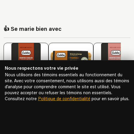
👍 Se marie bien avec
Nous respectons votre vie privée
Nous utilisons des témoins essentiels au fonctionnement du
site. Avec votre consentement, nous utilisons aussi des témoins
d’analyse pour comprendre comment le site est utilisé. Vous
Frozen Ham Bacon (2u)
Tequechitos (12u) FriedFrozen
Frozen Ham Cheese (2u)
pouvez accepter ou refuser les témoins non essentiels.
$9.95
$19.75
$9.95
Consultez notre
Politique de confidentialité
pour en savoir plus.
⭐ Avis des clients